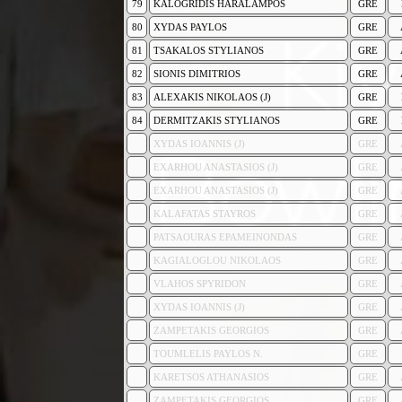
79
KALOGRIDIS HARALAMPOS
GRE
80
XYDAS PAYLOS
GRE
81
TSAKALOS STYLIANOS
GRE
82
SIONIS DIMITRIOS
GRE
83
ALEXAKIS NIKOLAOS (J)
GRE
84
DERMITZAKIS STYLIANOS
GRE
XYDAS IOANNIS (J)
GRE
EXARHOU ANASTASIOS (J)
GRE
EXARHOU ANASTASIOS (J)
GRE
KALAFATAS STAYROS
GRE
PATSAOURAS EPAMEINONDAS
GRE
KAGIALOGLOU NIKOLAOS
GRE
VLAHOS SPYRIDON
GRE
XYDAS IOANNIS (J)
GRE
ZAMPETAKIS GEORGIOS
GRE
TOUMLELIS PAYLOS N.
GRE
KARETSOS ATHANASIOS
GRE
ZAMPETAKIS GEORGIOS
GRE