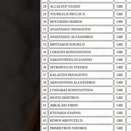
28
ALLALOUF TZOZEF
GRE
29
TOUMLELIS PAYLOS N.
GRE
30
MOUGKIDIS MARIOS
GRE
31
ANASTASIOU PANAGIOTIS
GRE
32
ANASTASIOU ALEXANDROS
GRE
33
MPITSAKOS SOFOKLIS
GRE
34
LYRATZIS KONSTANTINOS
GRE
35
SARANTOPOULOS IOANNIS
GRE
36
SPYROPOULOS STAYROS
GRE
37
KALAITZIS PANAGIOTIS
GRE
38
ARAVANTINOS ALEXANDROS
GRE
39
LYHNARAS KONSTANTINOS
GRE
40
HIOTIS DIMITRIOS
GRE
41
ARKALAKI EIRINI
GRE
42
KTENAKIS IOANNIS
GRE
43
KEMOS ARISTOTELIS
GRE
44
PRIMIKYRIOS ISIDOROS
GRE