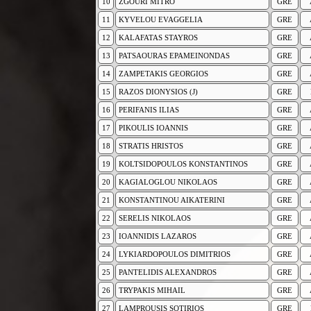
10
ZGOURI MITRO
GRE
11
KYVELOU EVAGGELIA
GRE
12
KALAFATAS STAYROS
GRE
13
PATSAOURAS EPAMEINONDAS
GRE
14
ZAMPETAKIS GEORGIOS
GRE
15
RAZOS DIONYSIOS (J)
GRE
16
PERIFANIS ILIAS
GRE
17
PIKOULIS IOANNIS
GRE
18
STRATIS HRISTOS
GRE
19
KOLTSIDOPOULOS KONSTANTINOS
GRE
20
KAGIALOGLOU NIKOLAOS
GRE
21
KONSTANTINOU AIKATERINI
GRE
22
SERELIS NIKOLAOS
GRE
23
IOANNIDIS LAZAROS
GRE
24
LYKIARDOPOULOS DIMITRIOS
GRE
25
PANTELIDIS ALEXANDROS
GRE
26
TRYPAKIS MIHAIL
GRE
27
LAMPROUSIS SOTIRIOS
GRE