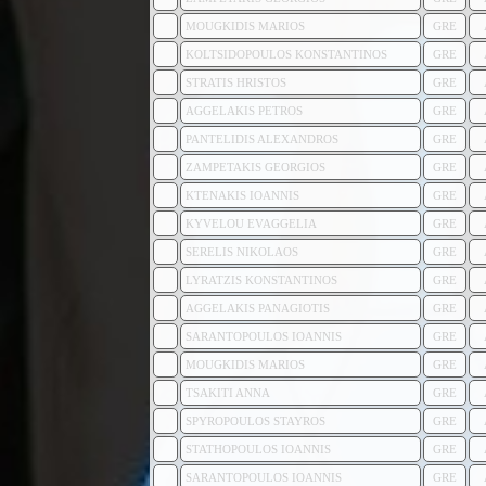
MOUGKIDIS MARIOS
GRE
KOLTSIDOPOULOS KONSTANTINOS
GRE
STRATIS HRISTOS
GRE
AGGELAKIS PETROS
GRE
PANTELIDIS ALEXANDROS
GRE
ZAMPETAKIS GEORGIOS
GRE
KTENAKIS IOANNIS
GRE
KYVELOU EVAGGELIA
GRE
SERELIS NIKOLAOS
GRE
LYRATZIS KONSTANTINOS
GRE
AGGELAKIS PANAGIOTIS
GRE
SARANTOPOULOS IOANNIS
GRE
MOUGKIDIS MARIOS
GRE
TSAKITI ANNA
GRE
SPYROPOULOS STAYROS
GRE
STATHOPOULOS IOANNIS
GRE
SARANTOPOULOS IOANNIS
GRE