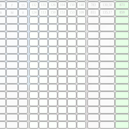
132
131
126
104
150
140
783
130,50
873
B
F
15
124
113
159
153
153
109
811
135,17
859
B
M
8