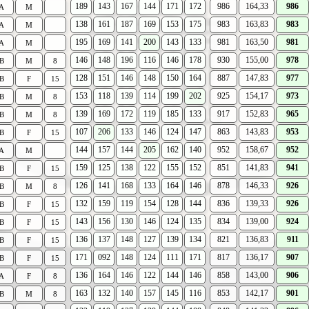
189
143
167
144
171
172
986
164,33
986
A
M
138
161
187
169
153
175
983
163,83
983
A
M
195
169
141
200
143
133
981
163,50
981
A
M
146
148
196
116
146
178
930
155,00
978
B
M
8
128
151
146
148
150
164
887
147,83
977
B
F
15
153
118
139
114
199
202
925
154,17
973
B
M
8
139
169
172
119
185
133
917
152,83
965
B
M
8
107
206
133
146
124
147
863
143,83
953
B
F
15
144
157
144
205
162
140
952
158,67
952
A
M
159
125
138
122
155
152
851
141,83
941
B
F
15
126
141
168
133
164
146
878
146,33
926
B
M
8
132
159
119
154
128
144
836
139,33
926
B
F
15
143
156
130
146
124
135
834
139,00
924
B
F
15
136
137
148
127
139
134
821
136,83
911
B
F
15
171
092
148
124
111
171
817
136,17
907
B
F
15
136
164
146
122
144
146
858
143,00
906
A
F
8
163
132
140
157
145
116
853
142,17
901
B
M
8