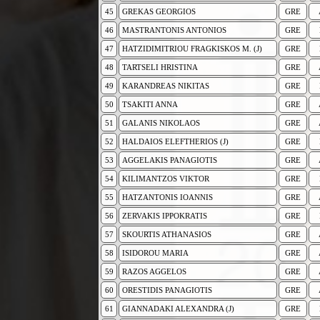
45
GREKAS GEORGIOS
GRE
46
MASTRANTONIS ANTONIOS
GRE
47
HATZIDIMITRIOU FRAGKISKOS M. (J)
GRE
48
TARTSELI HRISTINA
GRE
49
KARANDREAS NIKITAS
GRE
50
TSAKITI ANNA
GRE
51
GALANIS NIKOLAOS
GRE
52
HALDAIOS ELEFTHERIOS (J)
GRE
53
AGGELAKIS PANAGIOTIS
GRE
54
KILIMANTZOS VIKTOR
GRE
55
HATZANTONIS IOANNIS
GRE
56
ZERVAKIS IPPOKRATIS
GRE
57
SKOURTIS ATHANASIOS
GRE
58
ISIDOROU MARIA
GRE
59
RAZOS AGGELOS
GRE
60
ORESTIDIS PANAGIOTIS
GRE
61
GIANNADAKI ALEXANDRA (J)
GRE