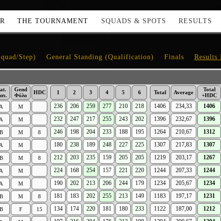
ER
THE TOURNAMENT
SQUADS & SPOTS
RESULTS
Squad/Step)
General Standing (Qualification)
Finals
Results
at.
Gend
Total
HDC
1
2
3
4
5
6
Total
Average
ατ.
Φύλο
+HDC
236
206
259
277
210
218
1406
234,33
1406
A
M
232
247
217
255
243
202
1396
232,67
1396
A
M
246
198
204
233
188
195
1264
210,67
1312
B
M
8
180
238
189
248
227
225
1307
217,83
1307
A
M
212
203
235
159
205
205
1219
203,17
1267
B
M
8
224
168
254
157
221
220
1244
207,33
1244
A
M
190
202
213
206
244
179
1234
205,67
1234
A
M
181
183
202
255
213
149
1183
197,17
1231
B
M
8
134
174
220
181
180
233
1122
187,00
1212
B
F
15