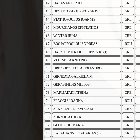
62
HALAS ANTONIOS
GRE
63
DEVLETOGLOU GEORGIOS
GRE
64
STATHOPOULOS IOANNIS
GRE
65
MOURGIANOS EFSTRATIOS
GRE
66
WINTER IRINA
GRE
67
BOGIATZOGLOU ANDREAS
ROU
68
HATZIDIMITRIOU FILIPPOS K. (J)
GRE
69
VELTSISTA ANTONIA
GRE
70
HRISTOPOULOS ALEXANDROS
GRE
71
GIRNEATA GABRIELA M.
GRE
72
GERASIMIDIS MILTOS
GRE
73
MARMATAKI ATHINA
GRE
74
FRAGGIA IOANNA
ROU
75
SAKELLARIDI EVDOXIA
GRE
76
ZORZOU ATHINA
GRE
77
GEORGIOU MARIA
GRE
78
KARAGIANNIS ZAHARIAS (J)
GRE