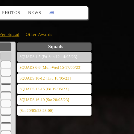
PHOTOS
NEWS
 Per Squad
Other Awards
Squads
SQUADS 1-5 [Fri-Sun 12-14/05/23]
SQUADS 6-9 [Mon-Wed 15-17/05/23]
SQUADS 10-12 [Thu 18/05/23]
SQUADS 13-15 [Fri 19/05/23]
SQUADS 16-19 [Sat 20/05/23]
[Sat 20/05/23 23:00]