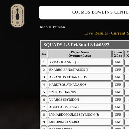
COSMOS BOWLING CENT
Mobile Version
Live Results (Current 
SQUADS 1-5 Fri-Sun 12-14/05/23
Player Name
Coun
C
No
Ονοματεπώνυμο
Χώρα
Κ
1
XYDAS IOANNIS (J)
GRE
2
EXARHOU ANASTASIOS (J)
GRE
3
ARVANITIS ATHANASIOS
GRE
4
KARETSOS ATHANASIOS
GRE
5
TZENOS IOANNIS
GRE
6
VLAHOS SPYRIDON
GRE
7
AGGELAKIS PETROS
GRE
8
LYKIARDOPOULOS SPYRIDON (J)
GRE
9
MINDRINOU MARIA
GRE