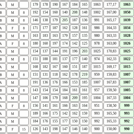
179
178
190
167
184
165
1063
177,17
1063
A
M
192
154
160
140
208
148
1002
167,00
1050
B
M
8
146
138
179
205
187
136
991
165,17
1039
B
M
8
171
177
187
162
128
161
986
164,33
1034
A
F
8
163
183
163
179
157
135
980
163,33
1028
B
M
8
180
160
197
174
142
125
978
163,00
1026
A
F
8
154
137
144
191
196
203
1025
170,83
1025
A
M
151
188
181
137
177
140
974
162,33
1022
B
M
8
168
182
167
160
151
187
1015
169,17
1015
A
M
151
131
118
162
178
219
959
159,83
1007
B
M
8
191
136
176
166
153
185
1007
167,83
1007
A
M
143
154
154
184
161
161
957
159,50
1005
B
M
8
147
106
179
168
209
195
1004
167,33
1004
A
M
156
141
161
166
163
164
951
158,50
999
A
F
8
189
166
175
142
162
159
993
165,50
993
A
M
184
176
155
177
150
150
992
165,33
992
A
M
126
143
198
147
146
140
900
150,00
990
B
F
15