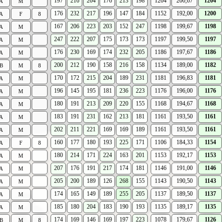
197
216
204
176
213
198
1204
200,67
1204
A
M
176
232
217
196
147
184
1152
192,00
1200
A
F
8
167
206
223
203
152
247
1198
199,67
1198
A
M
247
222
207
175
173
173
1197
199,50
1197
A
M
176
230
169
174
232
205
1186
197,67
1186
A
M
200
212
190
158
216
158
1134
189,00
1182
B
M
8
170
172
215
204
189
231
1181
196,83
1181
A
M
196
145
195
181
236
223
1176
196,00
1176
A
M
180
191
213
209
220
155
1168
194,67
1168
A
M
183
191
231
162
213
181
1161
193,50
1161
A
M
202
211
221
169
169
189
1161
193,50
1161
A
M
160
177
180
193
225
171
1106
184,33
1154
A
F
8
180
214
171
224
163
201
1153
192,17
1153
A
M
207
176
191
217
174
181
1146
191,00
1146
A
M
205
200
189
126
268
155
1143
190,50
1143
A
M
174
165
149
189
255
205
1137
189,50
1137
A
M
185
180
204
183
190
193
1135
189,17
1135
A
M
174
169
146
169
197
223
1078
179,67
1126
B
M
8