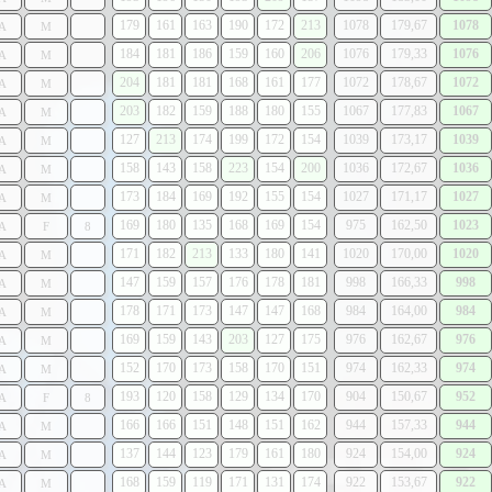
179
161
163
190
172
213
1078
179,67
1078
A
M
184
181
186
159
160
206
1076
179,33
1076
A
M
204
181
181
168
161
177
1072
178,67
1072
A
M
203
182
159
188
180
155
1067
177,83
1067
A
M
127
213
174
199
172
154
1039
173,17
1039
A
M
158
143
158
223
154
200
1036
172,67
1036
A
M
173
184
169
192
155
154
1027
171,17
1027
A
M
169
180
135
168
169
154
975
162,50
1023
A
F
8
171
182
213
133
180
141
1020
170,00
1020
A
M
147
159
157
176
178
181
998
166,33
998
A
M
178
171
173
147
147
168
984
164,00
984
A
M
169
159
143
203
127
175
976
162,67
976
A
M
152
170
173
158
170
151
974
162,33
974
A
M
193
120
158
129
134
170
904
150,67
952
A
F
8
166
166
151
148
151
162
944
157,33
944
A
M
137
144
123
179
161
180
924
154,00
924
A
M
168
159
119
171
131
174
922
153,67
922
A
M