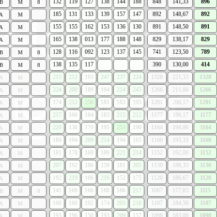
132
119
127
138
144
188
848
141,33
896
B
M
8
185
131
133
139
157
147
892
148,67
892
A
M
155
155
162
153
136
130
891
148,50
891
A
M
165
138
013
177
188
148
829
138,17
829
A
M
128
116
092
123
137
145
741
123,50
789
B
M
8
138
135
117
390
130,00
414
B
M
8
215
212
193
247
237
224
1328
221,33
1328
A
M
224
200
189
194
214
245
1266
211,00
1266
A
M
174
212
256
181
183
195
1201
200,17
1201
A
M
217
166
184
183
215
212
1177
196,17
1177
A
M
220
136
170
195
253
190
1164
194,00
1164
A
M
184
194
209
214
194
165
1160
193,33
1160
A
M
181
178
169
189
221
214
1152
192,00
1152
A
M
207
192
186
159
181
205
1130
188,33
1130
A
M
192
219
166
216
152
175
1120
186,67
1120
A
M
141
169
166
188
186
217
1067
177,83
1115
B
M
8
160
160
192
174
203
218
1107
184,50
1107
A
M
193
196
150
193
209
157
1098
183,00
1098
A
M